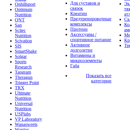
Для суставов и
Эк
Onhillsport
связок
тя
Optimum
Креатин
ат
Nutrition
Предтренировочные
Ск
QNT
комплексы
Ко
San
Протеин
ам
Scitec
Аксессуары /
Ме
Nutrition
спортивное питание
Кр
Scivation
Активное
Тр
SIS
долголетие
SmartShake
Витамины и
Solgar
микроэлементы
Sports
Габа
Research
Tangram
Показать все
Theragun
категории
Trigger Point
TRX
Ultimate
Nutrition
Universal
Nutrition
USPlabs
VP Laboratory
Wanasweets
Warrior