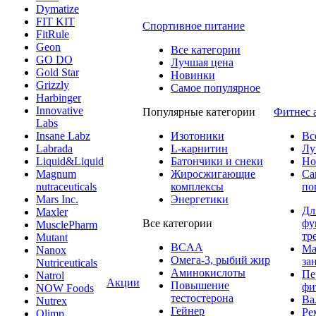
Dymatize
FIT KIT
Спортивное питание
FitRule
Geon
Все категории
GO DO
Лучшая цена
Gold Star
Новинки
Grizzly
Самое популярное
Harbinger
Innovative
Популярные категории
Фитнес 
Labs
Insane Labz
Изотоники
Вс
Labrada
L-карнитин
Лу
Liquid&Liquid
Батончики и снеки
Но
Magnum
Жиросжигающие
Са
nutraceuticals
комплексы
по
Mars Inc.
Энергетики
Дл
Maxler
Все категории
фу
MusclePharm
тр
Mutant
BCAA
Ма
Nanox
Омега-3, рыбий жир
за
Nutriceuticals
Аминокислоты
Пе
Natrol
Акции
Повышение
фи
NOW Foods
тестостерона
Ва
Nutrex
Гейнер
Ре
Olimp