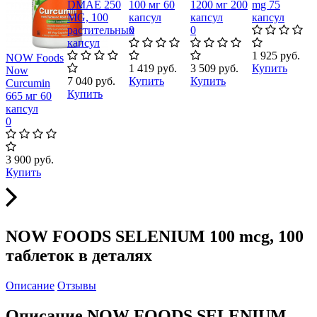
DMAE 250
100 мг 60
1200 мг 200
mg 75
0
MG, 100
капсул
капсул
капсул
растительных
0
0
капсул
1 925 руб.
NOW Foods
1 419 руб.
3 509 руб.
Купить
Now
7 040 руб.
Купить
Купить
Curcumin
Купить
665 мг 60
капсул
0
3 900 руб.
Купить
NOW FOODS SELENIUM 100 mcg, 100
таблеток в деталях
Описание
Отзывы
Описание NOW FOODS SELENIUM