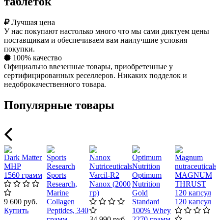
таблеток
Лучшая цена
У нас покупают настолько много что мы сами диктуем цены
поставщикам и обеспечиваем вам наилучшие условия
покупки.
100% качество
Официально ввезенные товары, приобретенные у
сертифицированных реселлеров. Никаких подделок и
недоброкачественного товара.
Популярные товары
Dark Matter
Sports
Nanox
Optimum
Magnum
MHP
Research
Nutriceuticals
Nutrition
nutraceuticals
1560 грамм
Sports
Varcil-R2
Optimum
MAGNUM
Research,
Nanox (2000
Nutrition
THRUST
Marine
гр)
Gold
120 капсул
9 600 руб.
Collagen
Standard
120 капсул
Купить
Peptides, 340
100% Whey
грамм
34 990 руб.
2270 грамм