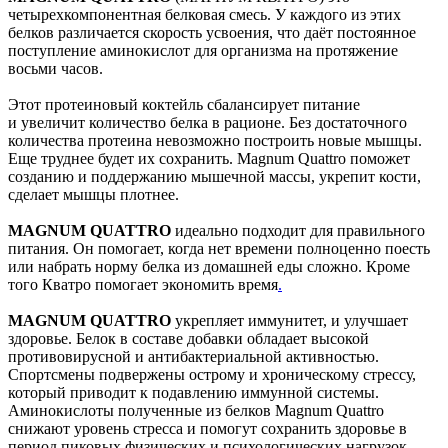
четырехкомпонентная белковая смесь. У каждого из этих
белков различается скорость усвоения, что даёт постоянное
поступление аминокислот для организма на протяжение
восьми часов.
Этот протеиновый коктейль сбалансирует питание
и увеличит количество белка в рационе. Без достаточного
количества протеина невозможно построить новые мышцы.
Еще труднее будет их сохранить. Magnum Quattro поможет
созданию и поддержанию мышечной массы, укрепит кости,
сделает мышцы плотнее.
MAGNUM QUATTRO
идеально подходит для правильного
питания. Он помогает, когда нет времени полноценно поесть
или набрать норму белка из домашней еды сложно. Кроме
того Кватро помогает экономить время
.
MAGNUM QUATTRO
укрепляет иммунитет, и улучшает
здоровье. Белок в составе добавки обладает высокой
противовирусной и антибактериальной активностью.
Спортсмены подвержены острому и хроническому стрессу,
который приводит к подавлению иммунной системы.
Аминокислоты полученные из белков Magnum Quattro
снижают уровень стресса и помогут сохранить здоровье в
период пиковых физических и психологических нагрузок.