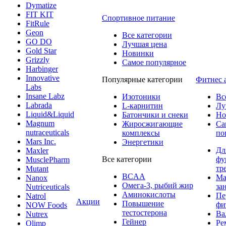
Dymatize
FIT KIT
Спортивное питание
FitRule
Geon
Все категории
GO DO
Лучшая цена
Gold Star
Новинки
Grizzly
Самое популярное
Harbinger
Innovative
Популярные категории
Фитнес 
Labs
Insane Labz
Изотоники
Вс
Labrada
L-карнитин
Лу
Liquid&Liquid
Батончики и снеки
Но
Magnum
Жиросжигающие
Са
nutraceuticals
комплексы
по
Mars Inc.
Энергетики
Дл
Maxler
Все категории
фу
MusclePharm
тр
Mutant
BCAA
Ма
Nanox
Омега-3, рыбий жир
за
Nutriceuticals
Аминокислоты
Пе
Natrol
Акции
Повышение
фи
NOW Foods
тестостерона
Ва
Nutrex
Гейнер
Ре
Olimp