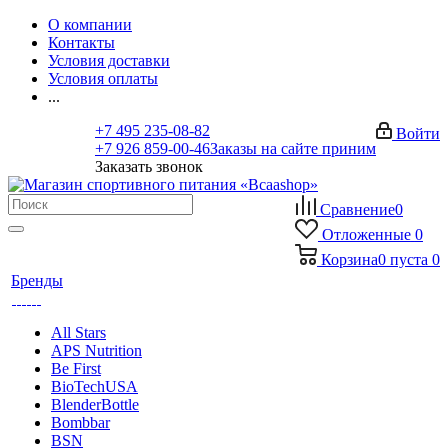
О компании
Контакты
Условия доставки
Условия оплаты
...
+7 495 235-08-82
Войти
+7 926 859-00-46
Заказы на сайте приним
Заказать звонок
Сравнение
0
Отложенные
0
Корзина
0
пуста
0
Бренды
All Stars
APS Nutrition
Be First
BioTechUSA
BlenderBottle
Bombbar
BSN