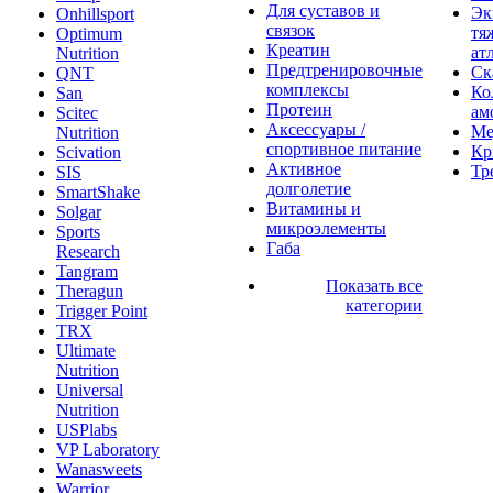
Для суставов и
Эк
Onhillsport
связок
тя
Optimum
Креатин
ат
Nutrition
Предтренировочные
Ск
QNT
комплексы
Ко
San
Протеин
ам
Scitec
Аксессуары /
Ме
Nutrition
спортивное питание
Кр
Scivation
Активное
Тр
SIS
долголетие
SmartShake
Витамины и
Solgar
микроэлементы
Sports
Габа
Research
Tangram
Показать все
Theragun
категории
Trigger Point
TRX
Ultimate
Nutrition
Universal
Nutrition
USPlabs
VP Laboratory
Wanasweets
Warrior