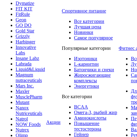
Dymatize
FIT KIT
Спортивное питание
FitRule
Geon
Все категории
GO DO
Лучшая цена
Gold Star
Новинки
Grizzly
Самое популярное
Harbinger
Innovative
Популярные категории
Фитнес 
Labs
Insane Labz
Изотоники
Вс
Labrada
L-карнитин
Лу
Liquid&Liquid
Батончики и снеки
Но
Magnum
Жиросжигающие
Са
nutraceuticals
комплексы
по
Mars Inc.
Энергетики
Дл
Maxler
Все категории
фу
MusclePharm
тр
Mutant
BCAA
Ма
Nanox
Омега-3, рыбий жир
за
Nutriceuticals
Аминокислоты
Пе
Natrol
Акции
Повышение
фи
NOW Foods
тестостерона
Ва
Nutrex
Гейнер
Ре
Olimp