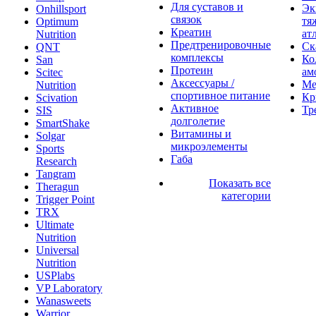
Для суставов и
Эк
Onhillsport
связок
тя
Optimum
Креатин
ат
Nutrition
Предтренировочные
Ск
QNT
комплексы
Ко
San
Протеин
ам
Scitec
Аксессуары /
Ме
Nutrition
спортивное питание
Кр
Scivation
Активное
Тр
SIS
долголетие
SmartShake
Витамины и
Solgar
микроэлементы
Sports
Габа
Research
Tangram
Показать все
Theragun
категории
Trigger Point
TRX
Ultimate
Nutrition
Universal
Nutrition
USPlabs
VP Laboratory
Wanasweets
Warrior