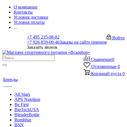
О компании
Контакты
Условия доставки
Условия оплаты
...
+7 495 235-08-82
Войти
+7 926 859-00-46
Заказы на сайте приним
Заказать звонок
Сравнение
0
Отложенные
0
Корзина
0
пуста
0
Бренды
All Stars
APS Nutrition
Be First
BioTechUSA
BlenderBottle
Bombbar
BSN