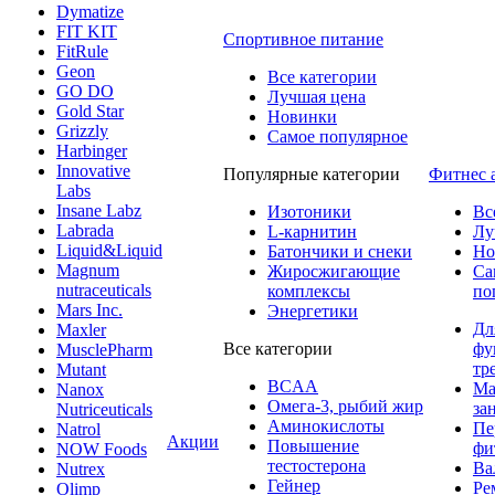
Dymatize
FIT KIT
Спортивное питание
FitRule
Geon
Все категории
GO DO
Лучшая цена
Gold Star
Новинки
Grizzly
Самое популярное
Harbinger
Innovative
Популярные категории
Фитнес 
Labs
Insane Labz
Изотоники
Вс
Labrada
L-карнитин
Лу
Liquid&Liquid
Батончики и снеки
Но
Magnum
Жиросжигающие
Са
nutraceuticals
комплексы
по
Mars Inc.
Энергетики
Дл
Maxler
Все категории
фу
MusclePharm
тр
Mutant
BCAA
Ма
Nanox
Омега-3, рыбий жир
за
Nutriceuticals
Аминокислоты
Пе
Natrol
Акции
Повышение
фи
NOW Foods
тестостерона
Ва
Nutrex
Гейнер
Ре
Olimp