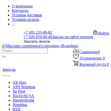
О компании
Контакты
Условия доставки
Условия оплаты
...
+7 495 235-08-82
Войти
+7 926 859-00-46
Заказы на сайте приним
Заказать звонок
Сравнение
0
Отложенные
0
Корзина
0
пуста
0
Бренды
All Stars
APS Nutrition
Be First
BioTechUSA
BlenderBottle
Bombbar
BSN