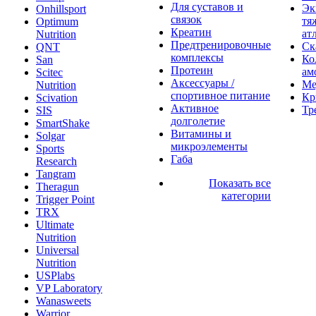
Для суставов и
Эк
Onhillsport
связок
тя
Optimum
Креатин
ат
Nutrition
Предтренировочные
Ск
QNT
комплексы
Ко
San
Протеин
ам
Scitec
Аксессуары /
Ме
Nutrition
спортивное питание
Кр
Scivation
Активное
Тр
SIS
долголетие
SmartShake
Витамины и
Solgar
микроэлементы
Sports
Габа
Research
Tangram
Показать все
Theragun
категории
Trigger Point
TRX
Ultimate
Nutrition
Universal
Nutrition
USPlabs
VP Laboratory
Wanasweets
Warrior