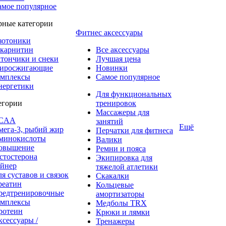
амое популярное
рные категории
Фитнес аксессуары
зотоники
-карнитин
Все аксессуары
атончики и снеки
Лучшая цена
иросжигающие
Новинки
омплексы
Самое популярное
нергетики
Для функциональных
егории
тренировок
Массажеры для
CAA
занятий
Ещё
мега-3, рыбий жир
Перчатки для фитнеса
минокислоты
Валики
овышение
Ремни и пояса
стостерона
Экипировка для
ейнер
тяжелой атлетики
я суставов и связок
Скакалки
реатин
Кольцевые
редтренировочные
амортизаторы
омплексы
Медболы TRX
ротеин
Крюки и лямки
сессуары /
Тренажеры