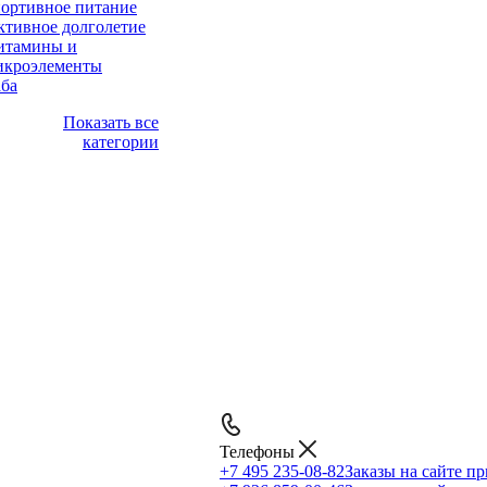
портивное питание
ктивное долголетие
итамины и
икроэлементы
аба
Показать все
категории
Телефоны
+7 495 235-08-82
Заказы на сайте п