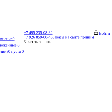
+7 495 235-08-82
Войти
+7 926 859-00-46
Заказы на сайте приним
внение
0
Заказать звонок
ложенные
0
рзина
0
пуста
0