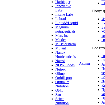
Harbinger
С
Innovative
Labs
Популя
Insane Labz
Labrada
И
Liquid&Liquid
L
Magnum
Б
nutraceuticals
Ж
Mars Inc.
к
Maxler
Э
MusclePharm
Все кат
Mutant
Nanox
B
Nutriceuticals
О
Natrol
Акции
А
NOW Foods
П
Nutrex
те
Olimp
Г
Onhillsport
Дл
Optimum
К
Nutrition
П
QNT
к
San
П
Scitec
Ак
Nutrition