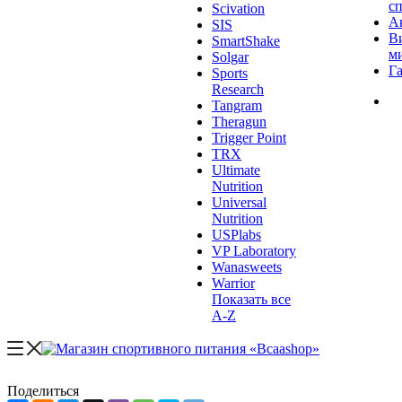
с
Scivation
А
SIS
В
SmartShake
м
Solgar
Г
Sports
Research
Tangram
Theragun
Trigger Point
TRX
Ultimate
Nutrition
Universal
Nutrition
USPlabs
VP Laboratory
Wanasweets
Warrior
Показать все
A-Z
Поделиться