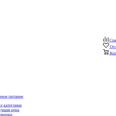
Сра
От
Ко
вное питание
се категории
учшая цена
овинки