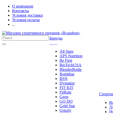
О компании
Контакты
Условия доставки
Условия оплаты
...
Бренды
All Stars
APS Nutrition
Be First
BioTechUSA
BlenderBottle
Bombbar
BSN
Dymatize
FIT KIT
FitRule
Спорти
Geon
GO DO
В
Gold Star
Л
Grizzly
Н